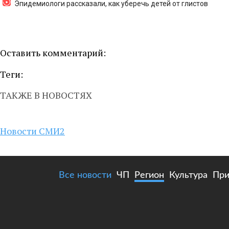
Эпидемиологи рассказали, как уберечь детей от глистов
Оставить комментарий:
Теги:
ТАКЖЕ В НОВОСТЯХ
Новости СМИ2
Все новости
ЧП
Регион
Культура
При